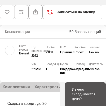
Записаться на оценку
Комплектация
59 базовых опций
Цвет
Год
Пробег
ПТС
Коробка
Топливо
кузова
производства
2 050
Оригинал
Робот
Бензин
Белый
2023
VIN
Владельцы
Кузов
Привод
Двигатель
***9238
1
Внедорож­
Передний
244 л.с.
ник
Комплектация
Характеристики
Описание
Из чего
складывается
цена?
Скидка в кредит, до 20