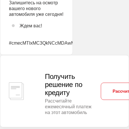
Запишитесь на осмотр
вашего нового
автомобиля уже сегодня!
Ждем вас!
#cmecMTIxMC3QkNCcMDAwMDA0MzAtMDgxMjIwMj
Получить
решение по
Рассчит
кредиту
Рассчитайте
ежемесячный платеж
на этот автомобиль