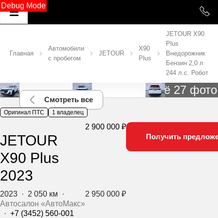
Debug Mode
JETOUR X90
Plus
Автомобили
X90
Главная
JETOUR
Внедорожник
с пробегом
Plus
Бензин 2,0 л
244 л.с. Робот
Ещё 27 фото
Смотреть все
Оригинал ПТС
1 владелец
2 900 000 ₽
JETOUR
Получить предлож
X90 Plus
2023
2023
·
2 050 км
·
2 950 000 ₽
Автосалон «АвтоМакс»
·
+7 (3452) 560-001