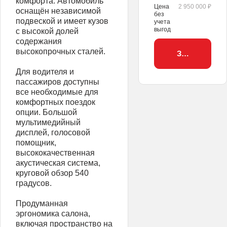
комфорта. Автомобиль
Цена
2 950 000 ₽
оснащён независимой
без
подвеской и имеет кузов
учета
выгод
с высокой долей
содержания
высокопрочных сталей.
Забронирова
Для водителя и
пассажиров доступны
все необходимые для
комфортных поездок
опции. Большой
мультимедийный
дисплей, голосовой
помощник,
высококачественная
акустическая система,
круговой обзор 540
градусов.
Продуманная
эргономика салона,
включая пространство на