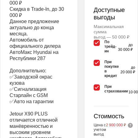
000 ₽
Скидка в Trade-In, до 30
Доступные
000 ₽
выгоды
Данное предложение
Максимальная
актуально до конца
сумма
месяца.
выгод — 50 000 ₽
Автомобиль от
По
до
официального дилера
трейд-
30 000 ₽
ин
АвтоМакс Hyundai на
Республики 287
При
покупке
до
Дополнительно:
в
20 000 ₽
кредит
✅Заводской окрас
кузова
При
✅Сигнализация
страховании
10 00
Старлайн с GSM
✅Авто на гарантии
Jetour X90 PLUS
Стоимость
отличается отличной
Цена с
2 900 000 ₽
манёвренностью и
учетом
высоким уровнем
выгод