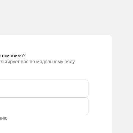
втомобиля?
ультирует вас по модельному ряду
ению