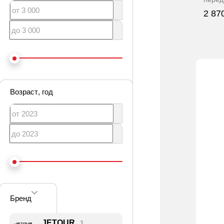
2 87
Возраст
, год
Бренд
JETOUR
1