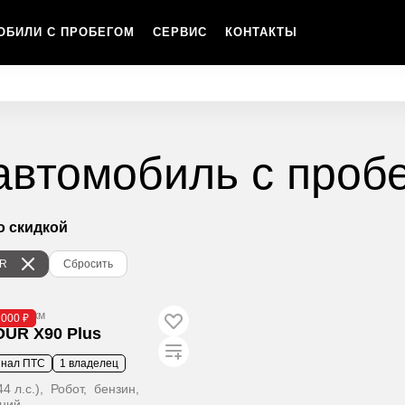
ОБИЛИ С ПРОБЕГОМ
СЕРВИС
КОНТАКТЫ
автомобиль с проб
о скидкой
R
Сбросить
2 050 км
 000 ₽
UR X90 Plus
инал ПТС
1 владелец
44 л.с.), Робот, бензин,
ний