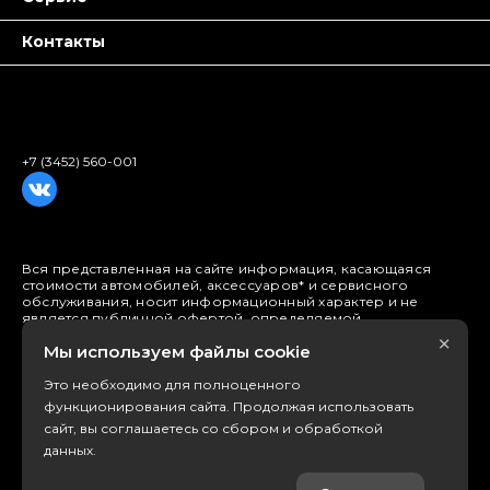
Контакты
+7 (3452) 560-001
Вся представленная на сайте информация, касающаяся
стоимости автомобилей, аксессуаров* и сервисного
обслуживания, носит информационный характер и не
является публичной офертой, определяемой
положениями ст. 437 (2) ГК РФ. Для получения подробной
×
Мы используем файлы cookie
информации обращайтесь в наши автосалоны.
Опубликованная на данном сайте информация может быть
изменена в любое время без предварительного
Это необходимо для полноценного
уведомления. * Стоимость аксессуаров указана без учета
функционирования сайта. Продолжая использовать
стоимости установки.
сайт, вы соглашаетесь со сбором и обработкой
данных.
Правовая информация