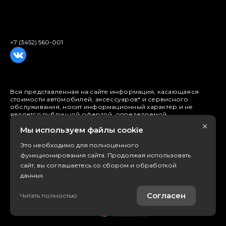
+7 (3452) 560-001
Вся представленная на сайте информация, касающаяся
стоимости автомобилей, аксессуаров* и сервисного
обслуживания, носит информационный характер и не
является публичной офертой, определяемой
положениями ст. 437 (2) ГК РФ. Для получения подробной
×
Мы используем файлы cookie
информации обращайтесь в наши автосалоны.
Опубликованная на данном сайте информация может быть
изменена в любое время без предварительного
Это необходимо для полноценного
уведомления. * Стоимость аксессуаров указана без учета
функционирования сайта. Продолжая использовать
стоимости установки.
сайт, вы соглашаетесь со сбором и обработкой
данных.
Правовая информация
Согласен
Читать полностью
© 2026
Работает на технологиях