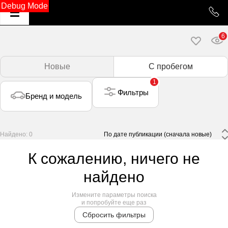
Debug Mode
6
Новые
С пробегом
1
Фильтры
Бренд и модель
Найдено: 0
 По дате публикации (сначала новые) 
К сожалению, ничего не
найдено
Измените параметры поиска
и попробуйте еще раз
Сбросить фильтры