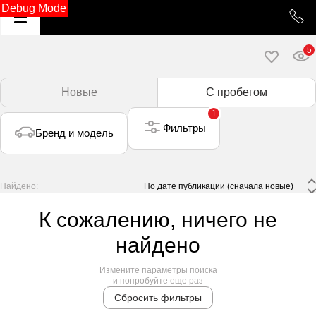
Debug Mode
5
Новые
С пробегом
1
Фильтры
Бренд и модель
Найдено:
 По дате публикации (сначала новые) 
К сожалению, ничего не
найдено
Измените параметры поиска
и попробуйте еще раз
Сбросить фильтры